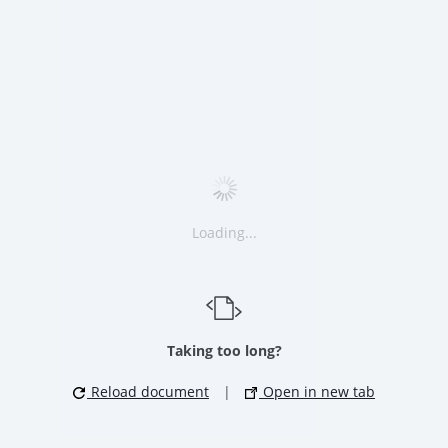
Loading...
Taking too long?
Reload document
|
Open in new tab