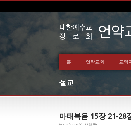
홈
언약교회
교역
설교
마태복음 15장 21-28절
Posted on 2025 11월 06