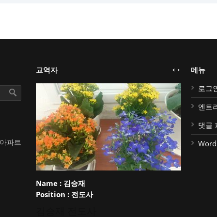
교역자
메뉴
로그
엔트
댓글 
대아파트
Word
Name :
김승재
Position :
전도사
김승재 전도사