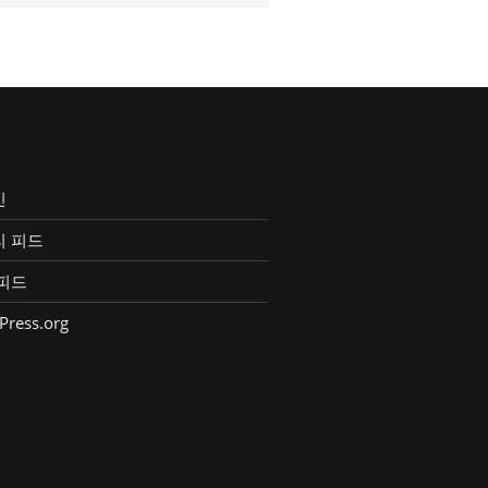
인
리 피드
피드
Press.org