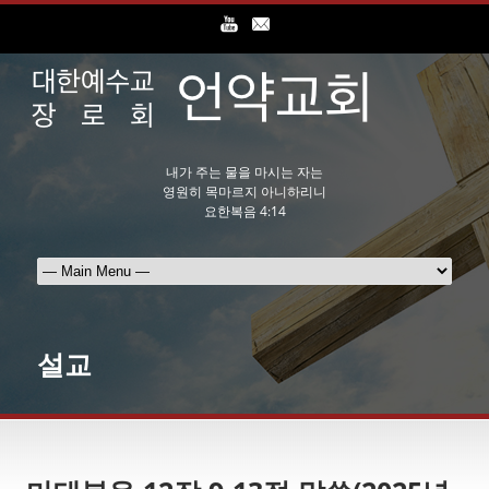
내가 주는 물을 마시는 자는
영원히 목마르지 아니하리니
요한복음 4:14
설교