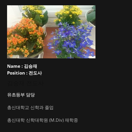
Name :
김승재
Position :
전도사
김승재 전도사
유초등부 담당
총신대학교 신학과 졸업
총신대학 신학대학원 (M.Div) 재학중