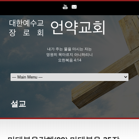
내가 주는 물을 마시는 자는
영원히 목마르지 아니하리니
요한복음 4:14
설교