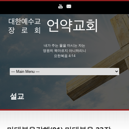
내가 주는 물을 마시는 자는
영원히 목마르지 아니하리니
요한복음 4:14
설교