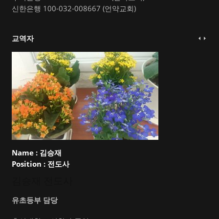
신한은행 100-032-008667 (언약교회)
교역자
Name :
김승재
Position :
전도사
김승재 전도사
유초등부 담당