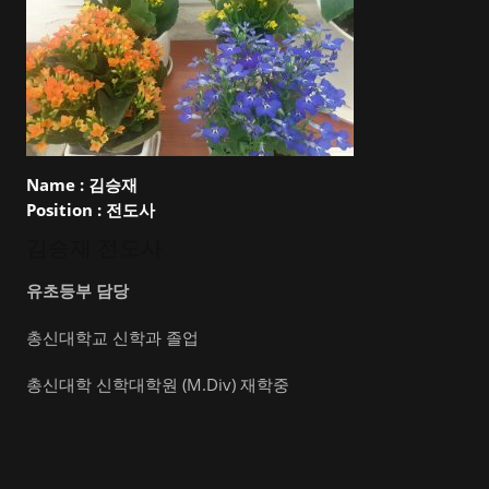
Name :
김승재
Position :
전도사
김승재 전도사
유초등부 담당
총신대학교 신학과 졸업
총신대학 신학대학원 (M.Div) 재학중