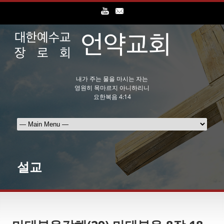
내가 주는 물을 마시는 자는
영원히 목마르지 아니하리니
요한복음 4:14
설교