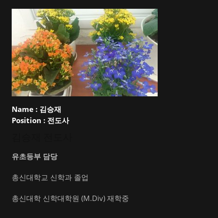
Name :
김승재
Position :
전도사
김승재 전도사
유초등부 담당
총신대학교 신학과 졸업
총신대학 신학대학원 (M.Div) 재학중