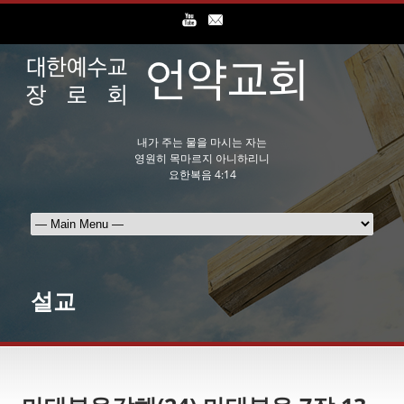
내가 주는 물을 마시는 자는
영원히 목마르지 아니하리니
요한복음 4:14
설교