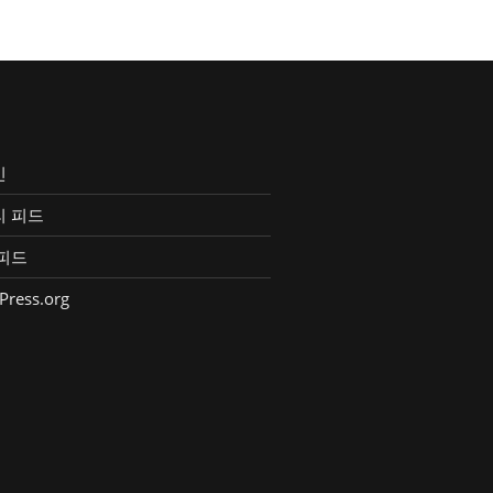
인
리 피드
피드
Press.org