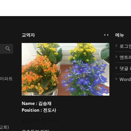
교역자
메뉴
로그
엔트
댓글 
대아파트
Word
Name :
김승재
Position :
전도사
김승재 전도사
약교회)