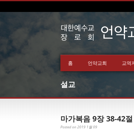
홈
언약교회
교역
설교
마가복음 9장 38-42절
Posted on 2019 1월 09