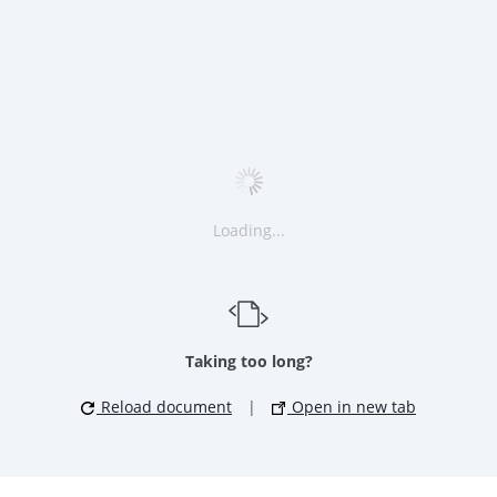
Loading...
Taking too long?
Reload document
|
Open in new tab