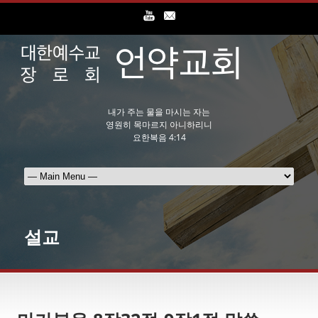
내가 주는 물을 마시는 자는
영원히 목마르지 아니하리니
요한복음 4:14
설교