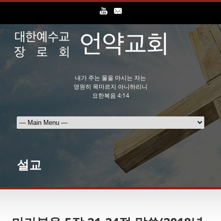
내가 주는 물을 마시는 자는
영원히 목마르지 아니하리니
요한복음 4:14
설교