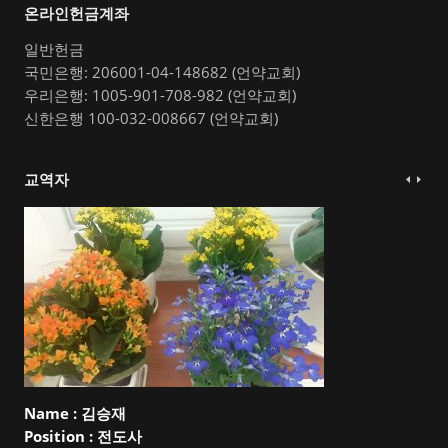
온라인헌금계좌
일반헌금
국민은행: 206001-04-148682 (언약교회)
우리은행: 1005-901-708-982 (언약교회)
신한은행 100-032-008667 (언약교회)
교역자
Name :
김승재
Position :
전도사