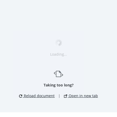
Loading...
Taking too long?
Reload document
|
Open in new tab