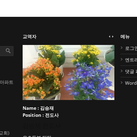
교역자
메뉴
로그
엔트
댓글 
대아파트
Word
Name :
김승재
Position :
전도사
김승재 전도사
약교회)