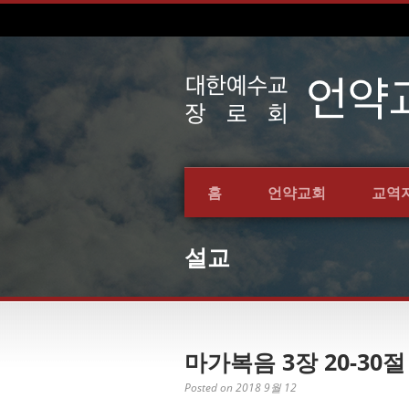
홈
언약교회
교역
설교
마가복음 3장 20-30절
Posted on 2018 9월 12