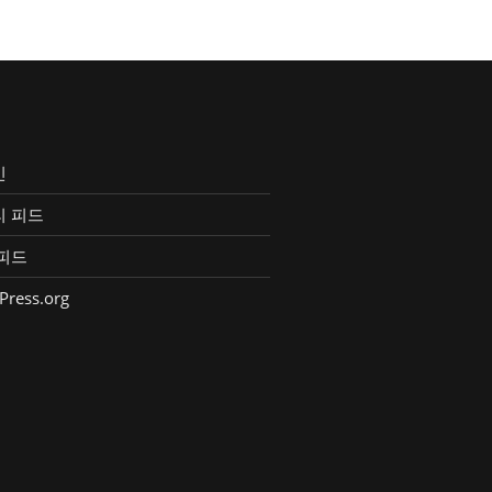
인
리 피드
피드
Press.org