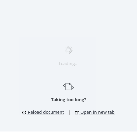
Loading...
Taking too long?
Reload document
|
Open in new tab