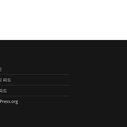
인
리 피드
피드
Press.org