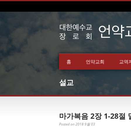
홈
언약교회
교역
설교
마가복음 2장 1-28절 
Posted on 2018 9월 03