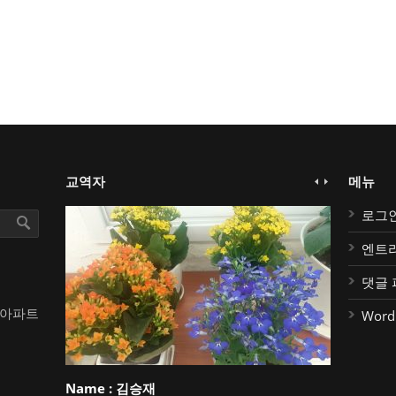
교역자
메뉴
로그
엔트
댓글 
대아파트
Word
Name :
김승재