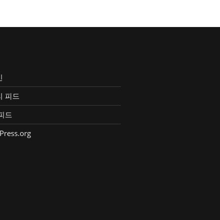
인
리 피드
피드
Press.org