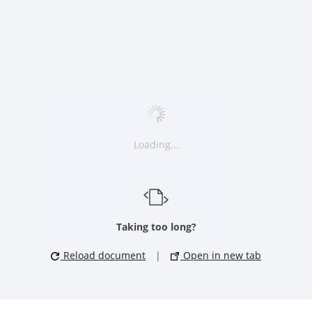
Loading...
Taking too long?
Reload document
|
Open in new tab