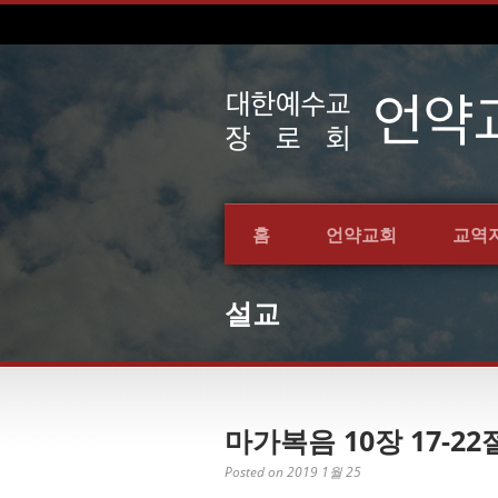
홈
언약교회
교역
설교
마가복음 10장 17-22절
Posted on 2019 1월 25