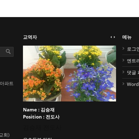
교역자
메뉴
로그
엔트
댓글 
대아파트
Word
Name :
김승재
Position :
전도사
김승재 전도사
약교회)