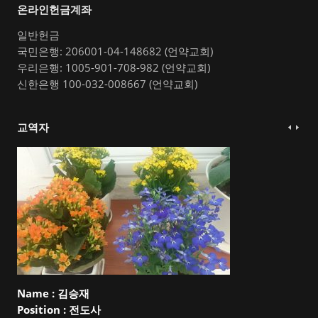
온라인헌금계좌
일반헌금
국민은행: 206001-04-148682 (언약교회)
우리은행: 1005-901-708-982 (언약교회)
신한은행 100-032-008667 (언약교회)
교역자
Name :
김승재
Position :
전도사