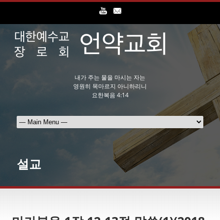
내가 주는 물을 마시는 자는
영원히 목마르지 아니하리니
요한복음 4:14
설교