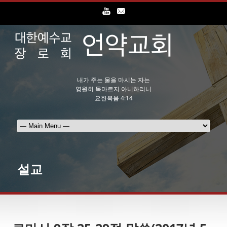
내가 주는 물을 마시는 자는
영원히 목마르지 아니하리니
요한복음 4:14
설교