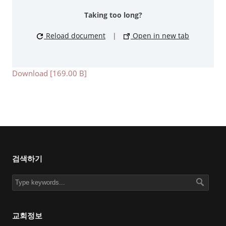
Taking too long?
Reload document
|
Open in new tab
Download [169.00 B]
검색하기
교회정보