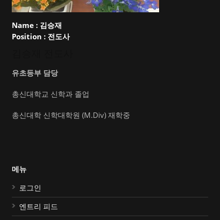
Name :
김승재
Position :
전도사
김승재 전도사
유초등부 담당
총신대학교 신학과 졸업
총신대학 신학대학원 (M.Div) 재학중
메뉴
로그인
엔트리 피드