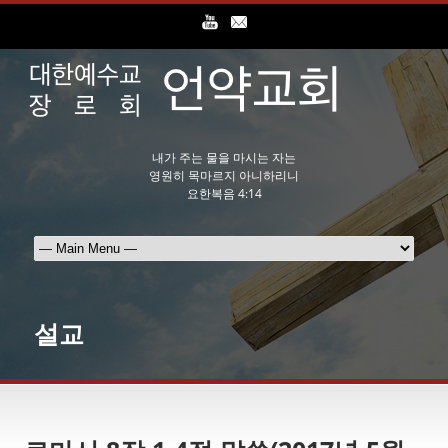
내가 주는 물을 마시는 자는
영원히 목마르지 아니하리니
요한복음 4:14
설교