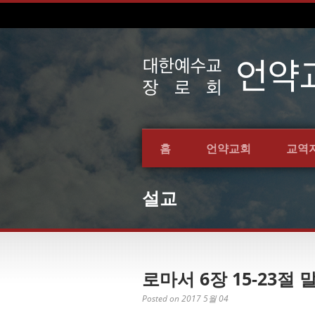
홈
언약교회
교역
설교
로마서 6장 15-23절 
Posted on 2017 5월 04