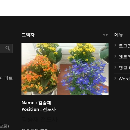
교역자
메뉴
로그
엔트
댓글 
대아파트
Word
Name :
김승재
Position :
전도사
김승재 전도사
약교회)