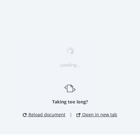
Loading...
Taking too long?
Reload document
|
Open in new tab