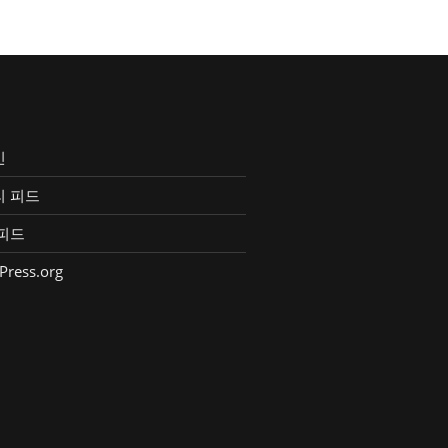
인
리 피드
피드
Press.org