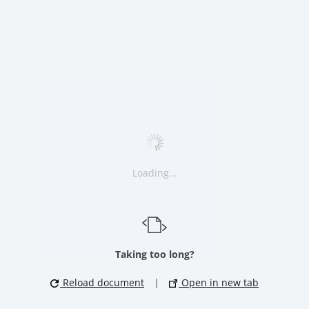
Loading...
Taking too long?
Reload document
|
Open in new tab