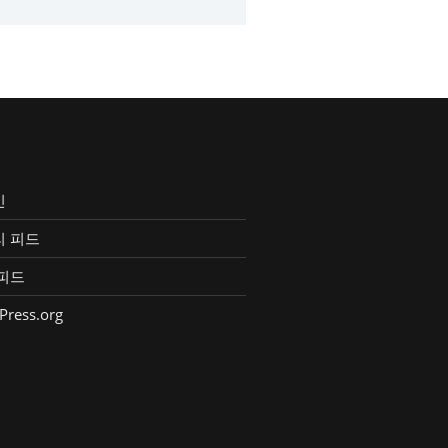
인
리 피드
피드
Press.org