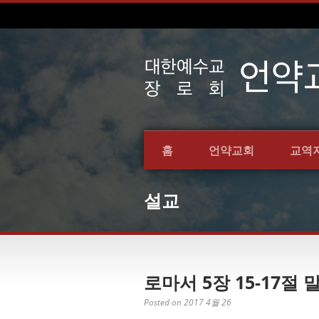
홈
언약교회
교역
설교
로마서 5장 15-17절 
Posted on 2017 4월 26