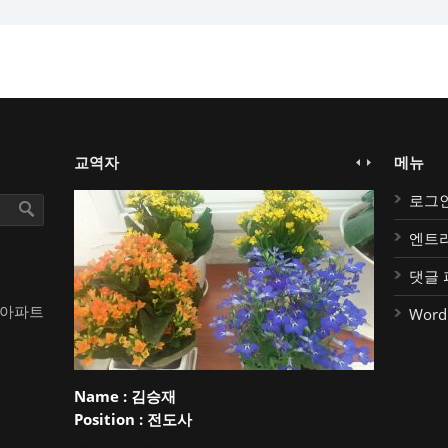
교역자
메뉴
로그
엔트
댓글 
대아파트
Word
Name :
김승재
Position :
전도사