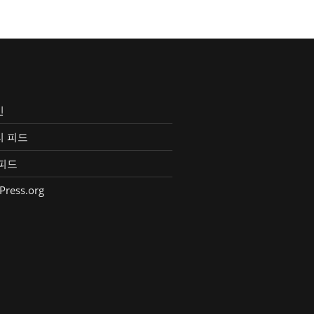
인
리 피드
피드
Press.org