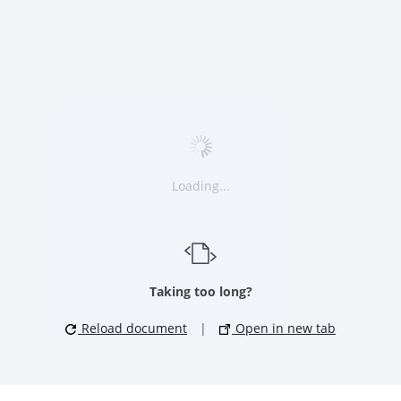
Loading...
Taking too long?
Reload document
|
Open in new tab