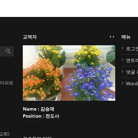
교역자
메뉴
로그
엔트
댓글 
대아파트
Word
Name :
김승재
Position :
전도사
김승재 전도사
약교회)