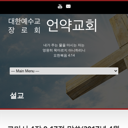
내가 주는 물을 마시는 자는
영원히 목마르지 아니하리니
요한복음 4:14
설교