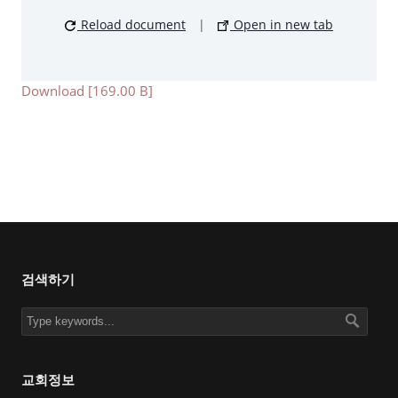
Reload document
|
Open in new tab
Download [169.00 B]
검색하기
교회정보