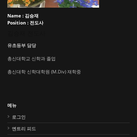
Name :
김승재
Position :
전도사
김승재 전도사
유초등부 담당
총신대학교 신학과 졸업
총신대학 신학대학원 (M.Div) 재학중
메뉴
로그인
엔트리 피드