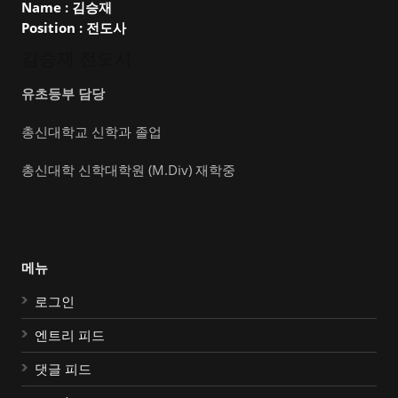
Name :
김승재
Position :
전도사
김승재 전도사
유초등부 담당
총신대학교 신학과 졸업
총신대학 신학대학원 (M.Div) 재학중
메뉴
로그인
엔트리 피드
댓글 피드