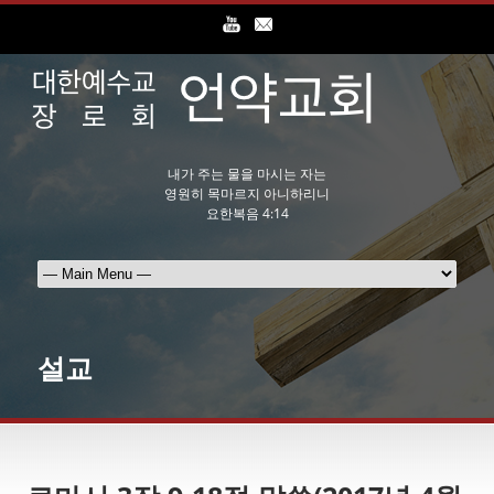
내가 주는 물을 마시는 자는
영원히 목마르지 아니하리니
요한복음 4:14
설교