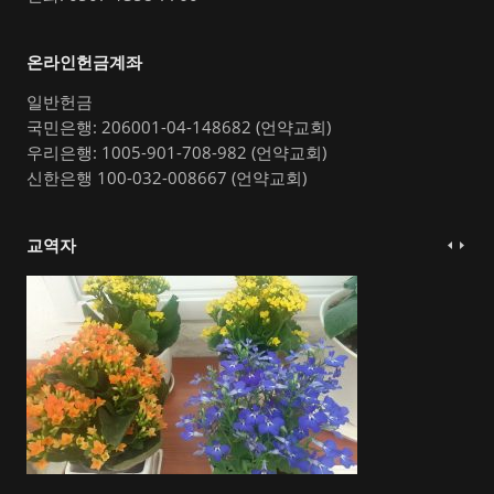
온라인헌금계좌
일반헌금
국민은행: 206001-04-148682 (언약교회)
우리은행: 1005-901-708-982 (언약교회)
신한은행 100-032-008667 (언약교회)
교역자