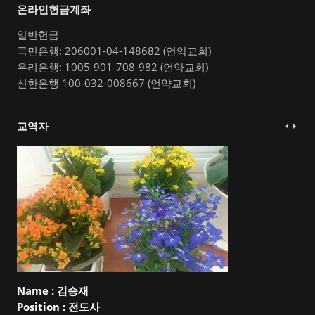
온라인헌금계좌
일반헌금
국민은행: 206001-04-148682 (언약교회)
우리은행: 1005-901-708-982 (언약교회)
신한은행 100-032-008667 (언약교회)
교역자
Name :
김승재
Position :
전도사