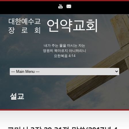
내가 주는 물을 마시는 자는
영원히 목마르지 아니하리니
요한복음 4:14
설교