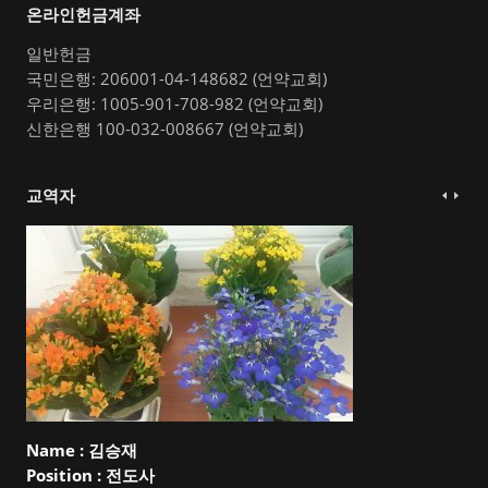
온라인헌금계좌
일반헌금
국민은행: 206001-04-148682 (언약교회)
우리은행: 1005-901-708-982 (언약교회)
신한은행 100-032-008667 (언약교회)
교역자
Name :
김승재
Position :
전도사