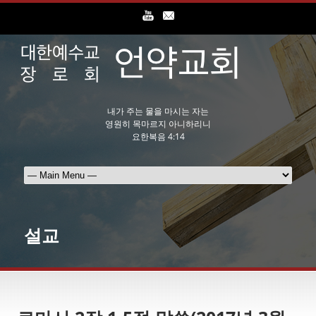
내가 주는 물을 마시는 자는
영원히 목마르지 아니하리니
요한복음 4:14
설교