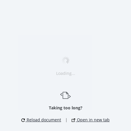
Loading...
Taking too long?
Reload document
|
Open in new tab