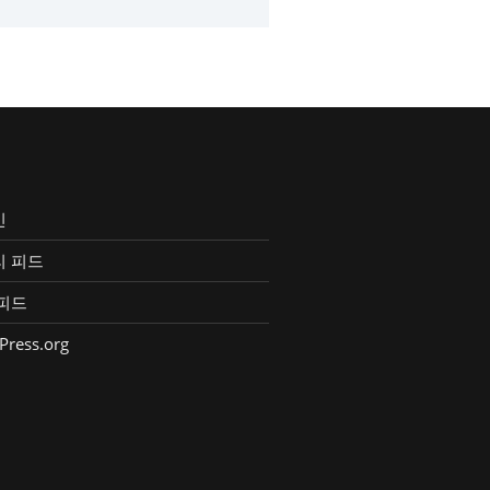
인
리 피드
피드
Press.org