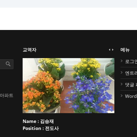
교역자
메뉴
로그
엔트
댓글 
대아파트
Word
Name :
김승재
Position :
전도사