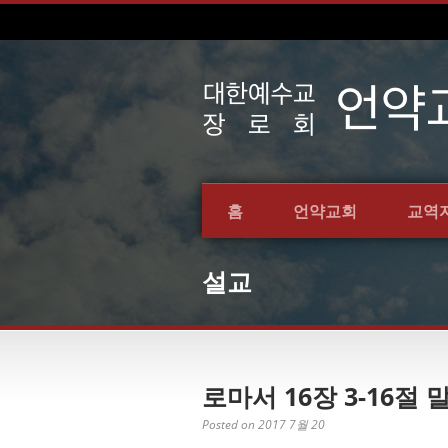
홈
언약교회
교역
설교
로마서 16장 3-16절 
Posted on 2017 7월 20