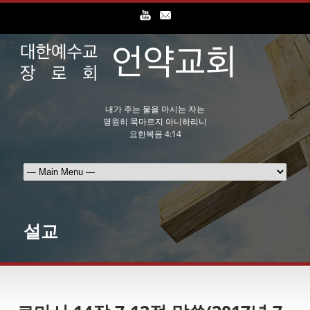
내가 주는 물을 마시는 자는
영원히 목마르지 아니하리니
요한복음 4:14
설교