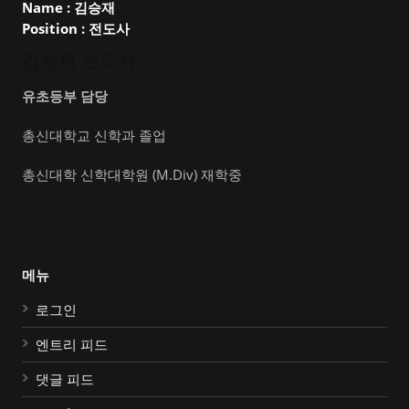
Name :
김승재
Position :
전도사
김승재 전도사
유초등부 담당
총신대학교 신학과 졸업
총신대학 신학대학원 (M.Div) 재학중
메뉴
로그인
엔트리 피드
댓글 피드