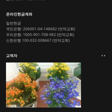
온라인헌금계좌
일반헌금
국민은행: 206001-04-148682 (언약교회)
우리은행: 1005-901-708-982 (언약교회)
신한은행 100-032-008667 (언약교회)
교역자