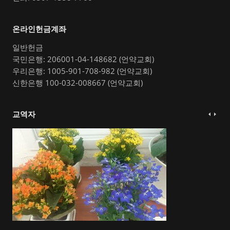
온라인헌금계좌
일반헌금
국민은행: 206001-04-148682 (언약교회)
우리은행: 1005-901-708-982 (언약교회)
신한은행 100-032-008667 (언약교회)
교역자