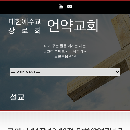
내가 주는 물을 마시는 자는
영원히 목마르지 아니하리니
요한복음 4:14
설교