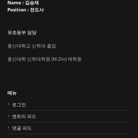
Name :
김승재
Position :
전도사
김승재 전도사
유초등부 담당
총신대학교 신학과 졸업
총신대학 신학대학원 (M.Div) 재학중
메뉴
로그인
엔트리 피드
댓글 피드