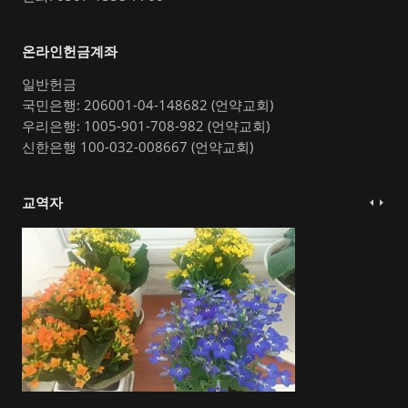
온라인헌금계좌
일반헌금
국민은행: 206001-04-148682 (언약교회)
우리은행: 1005-901-708-982 (언약교회)
신한은행 100-032-008667 (언약교회)
교역자