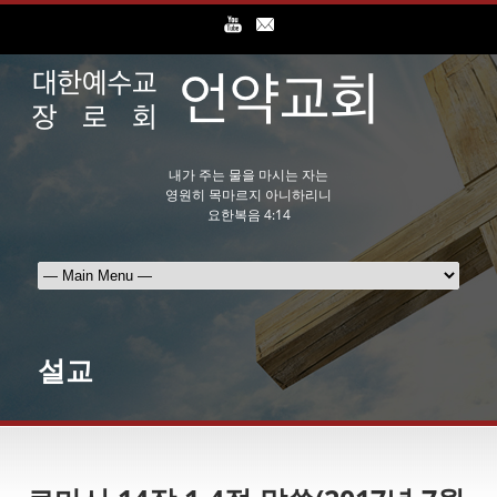
내가 주는 물을 마시는 자는
영원히 목마르지 아니하리니
요한복음 4:14
설교