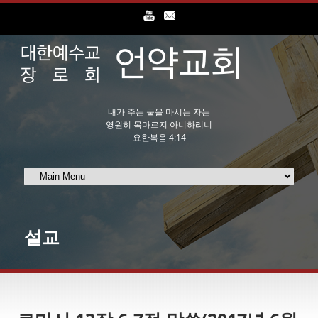
내가 주는 물을 마시는 자는
영원히 목마르지 아니하리니
요한복음 4:14
설교