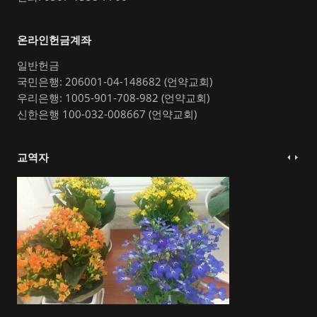
온라인헌금계좌
일반헌금
국민은행: 206001-04-148682 (언약교회)
우리은행: 1005-901-708-982 (언약교회)
신한은행 100-032-008667 (언약교회)
교역자