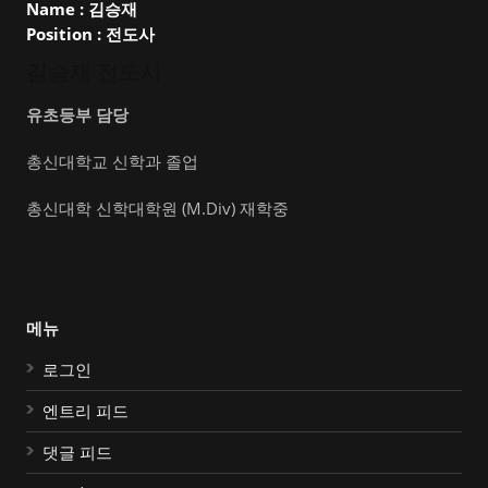
Name :
김승재
Position :
전도사
김승재 전도사
유초등부 담당
총신대학교 신학과 졸업
총신대학 신학대학원 (M.Div) 재학중
메뉴
로그인
엔트리 피드
댓글 피드