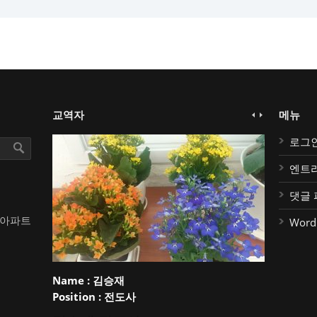
교역자
메뉴
로그
엔트
댓글 
대아파트
Word
Name :
김승재
Position :
전도사