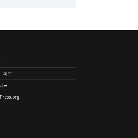
인
리 피드
피드
Press.org