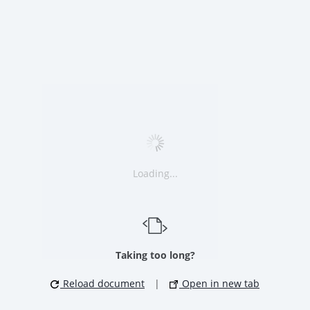
Loading...
Taking too long?
Reload document
|
Open in new tab