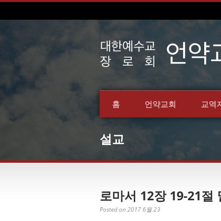
홈
언약교회
교역
설교
로마서 12장 19-21절
Posted on 2017 6월 23