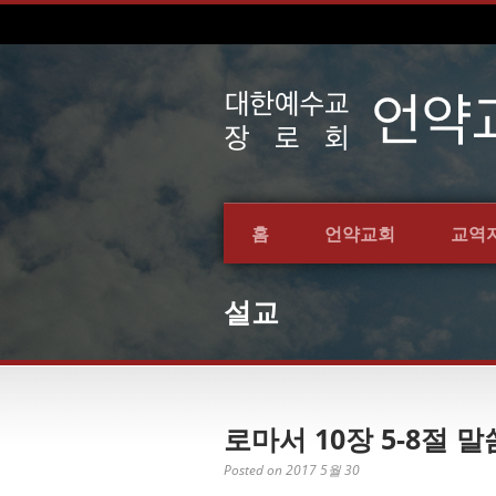
홈
언약교회
교역
설교
로마서 10장 5-8절 말
Posted on 2017 5월 30