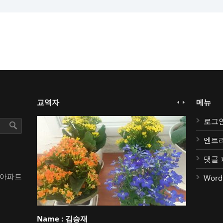
교역자
메뉴
로그
엔트
댓글 
대아파트
Word
Name :
김승재