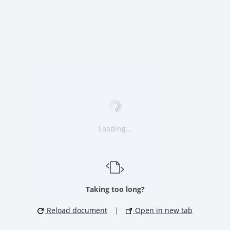
Loading...
Taking too long?
Reload document
|
Open in new tab