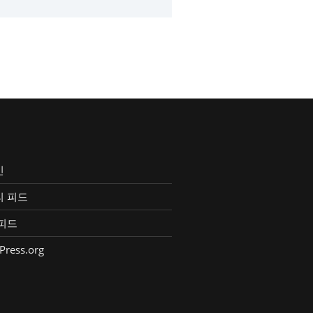
인
리 피드
피드
Press.org