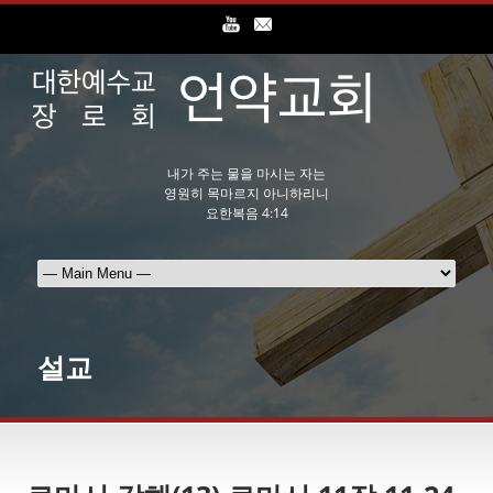
내가 주는 물을 마시는 자는
영원히 목마르지 아니하리니
요한복음 4:14
설교