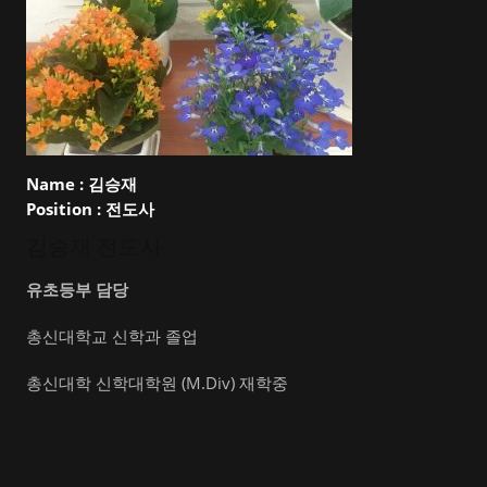
Name :
김승재
Position :
전도사
김승재 전도사
유초등부 담당
총신대학교 신학과 졸업
총신대학 신학대학원 (M.Div) 재학중