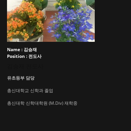
Name :
김승재
Position :
전도사
김승재 전도사
유초등부 담당
총신대학교 신학과 졸업
총신대학 신학대학원 (M.Div) 재학중