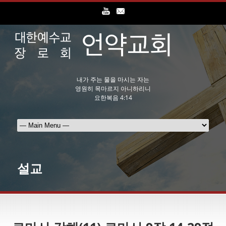
내가 주는 물을 마시는 자는
영원히 목마르지 아니하리니
요한복음 4:14
설교