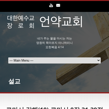
내가 주는 물을 마시는 자는
영원히 목마르지 아니하리니
요한복음 4:14
설교