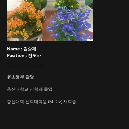
Name :
김승재
Position :
전도사
김승재 전도사
유초등부 담당
총신대학교 신학과 졸업
총신대학 신학대학원 (M.Div) 재학중