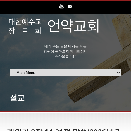
내가 주는 물을 마시는 자는
영원히 목마르지 아니하리니
요한복음 4:14
설교