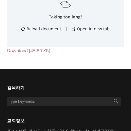
Taking too long?
Reload document
|
Open in new tab
Download [45.89 KB]
검색하기
교회정보