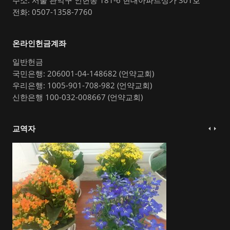
주소: 서울 관악구 인헌동 181-6 현대아파트상가 301호
전화: 0507-1358-7760
온라인헌금계좌
일반헌금
국민은행: 206001-04-148682 (언약교회)
우리은행: 1005-901-708-982 (언약교회)
신한은행 100-032-008667 (언약교회)
교역자