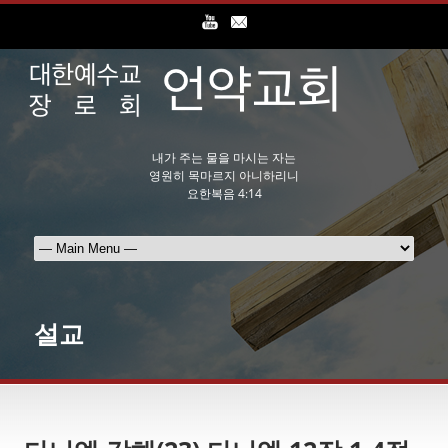
내가 주는 물을 마시는 자는
영원히 목마르지 아니하리니
요한복음 4:14
설교