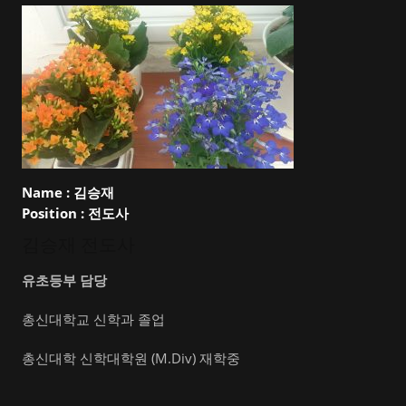
Name :
김승재
Position :
전도사
김승재 전도사
유초등부 담당
총신대학교 신학과 졸업
총신대학 신학대학원 (M.Div) 재학중