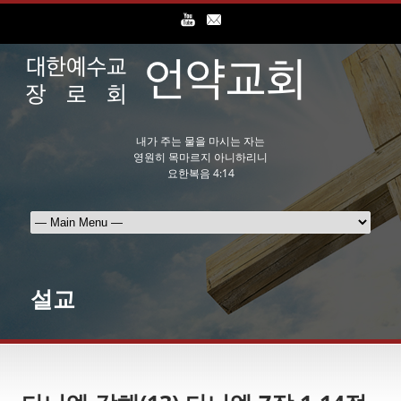
내가 주는 물을 마시는 자는
영원히 목마르지 아니하리니
요한복음 4:14
설교