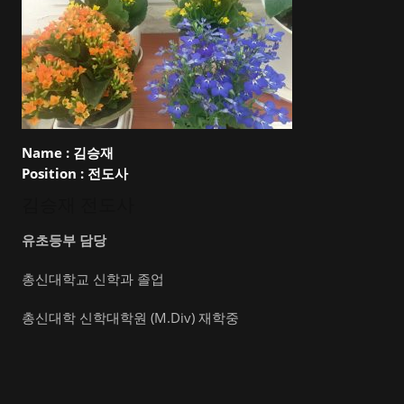
Name :
김승재
Position :
전도사
김승재 전도사
유초등부 담당
총신대학교 신학과 졸업
총신대학 신학대학원 (M.Div) 재학중