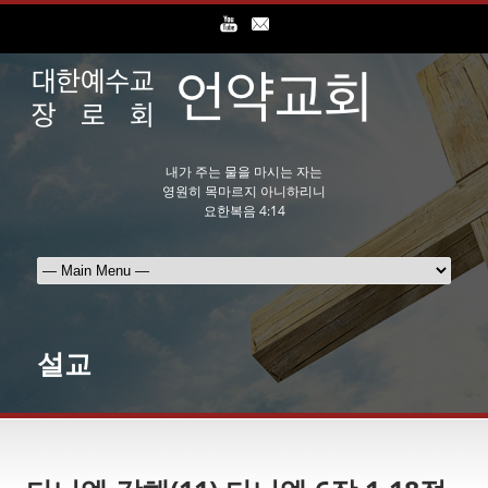
내가 주는 물을 마시는 자는
영원히 목마르지 아니하리니
요한복음 4:14
설교