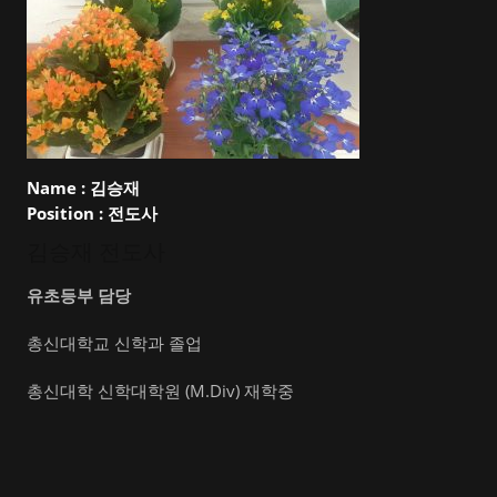
Name :
김승재
Position :
전도사
김승재 전도사
유초등부 담당
총신대학교 신학과 졸업
총신대학 신학대학원 (M.Div) 재학중