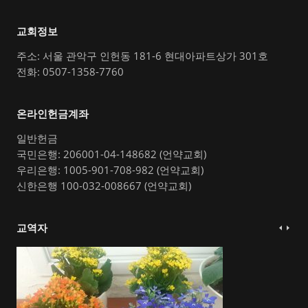
교회정보
주소: 서울 관악구 인헌동 181-6 현대아파트상가 301호
전화: 0507-1358-7760
온라인헌금계좌
일반헌금
국민은행: 206001-04-148682 (언약교회)
우리은행: 1005-901-708-982 (언약교회)
신한은행 100-032-008667 (언약교회)
교역자