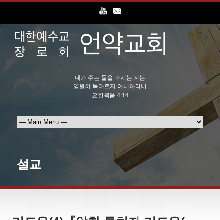
내가 주는 물을 마시는 자는
영원히 목마르지 아니하리니
요한복음 4:14
설교