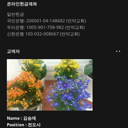
온라인헌금계좌
일반헌금
국민은행: 206001-04-148682 (언약교회)
우리은행: 1005-901-708-982 (언약교회)
신한은행 100-032-008667 (언약교회)
교역자
Name :
김승재
Position :
전도사