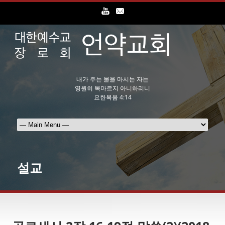
내가 주는 물을 마시는 자는
영원히 목마르지 아니하리니
요한복음 4:14
설교