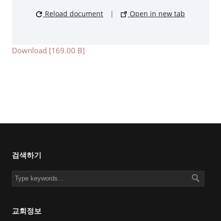
Reload document
|
Open in new tab
Download [169.00 B]
검색하기
교회정보