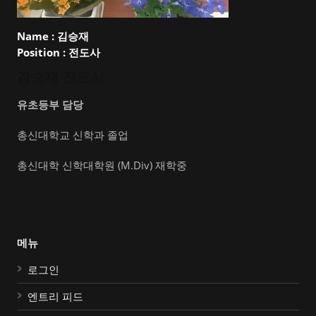
Name :
김승재
Position :
전도사
김승재 전도사
유초등부 담당
총신대학교 신학과 졸업
총신대학 신학대학원 (M.Div) 재학중
메뉴
로그인
엔트리 피드