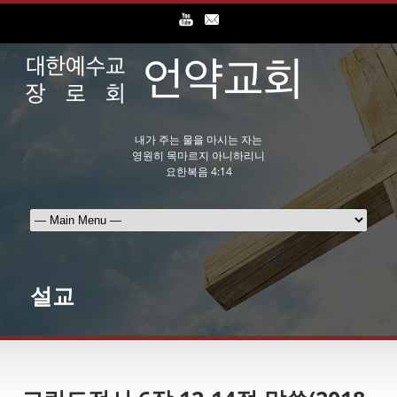
내가 주는 물을 마시는 자는
영원히 목마르지 아니하리니
요한복음 4:14
설교