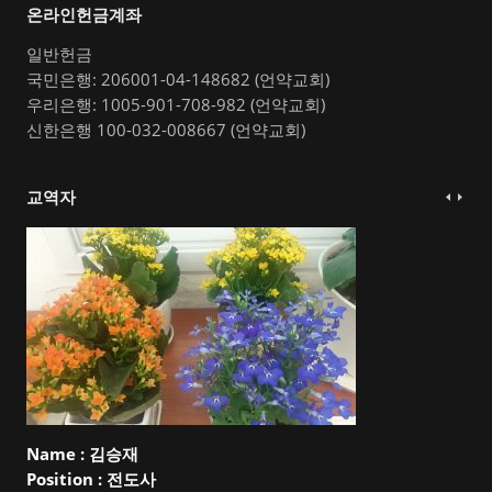
온라인헌금계좌
일반헌금
국민은행: 206001-04-148682 (언약교회)
우리은행: 1005-901-708-982 (언약교회)
신한은행 100-032-008667 (언약교회)
교역자
Name :
김승재
Position :
전도사