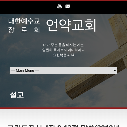
내가 주는 물을 마시는 자는
영원히 목마르지 아니하리니
요한복음 4:14
설교