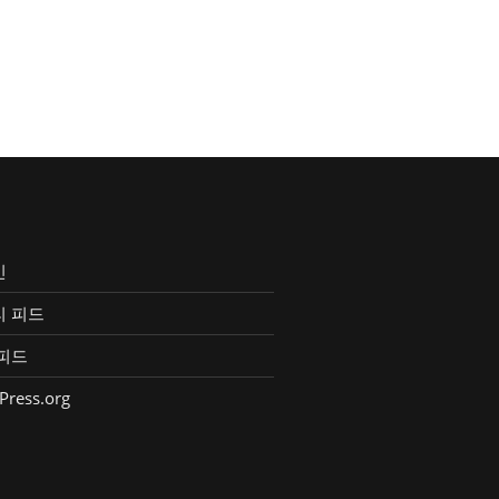
인
리 피드
피드
Press.org