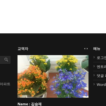
교역자
메뉴
로그
엔트
댓글 
대아파트
Word
Name :
김승재