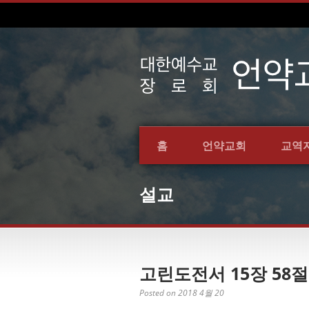
홈
언약교회
교역
설교
고린도전서 15장 58절
Posted on 2018 4월 20