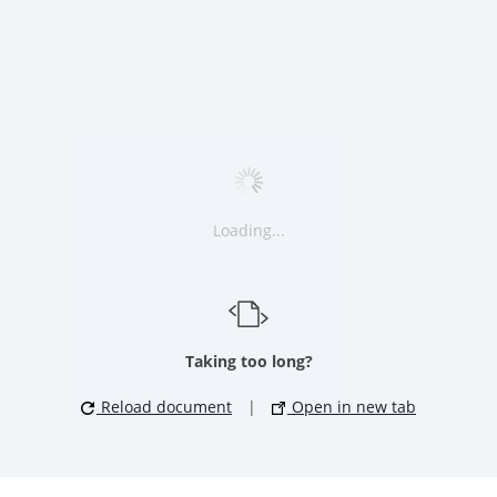
Loading...
Taking too long?
Reload document
|
Open in new tab