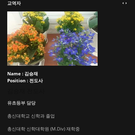
교역자
Name :
김승재
Position :
전도사
김승재 전도사
유초등부 담당
총신대학교 신학과 졸업
총신대학 신학대학원 (M.Div) 재학중