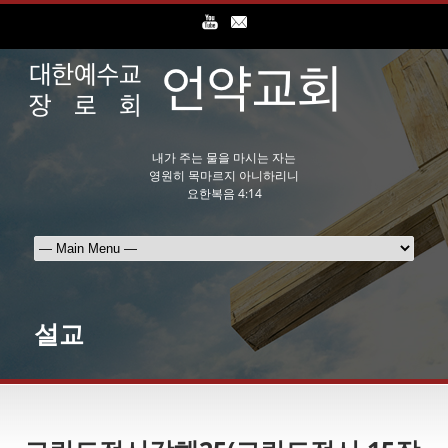
내가 주는 물을 마시는 자는
영원히 목마르지 아니하리니
요한복음 4:14
설교