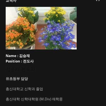
교역자
Name :
김승재
Position :
전도사
김승재 전도사
유초등부 담당
총신대학교 신학과 졸업
총신대학 신학대학원 (M.Div) 재학중