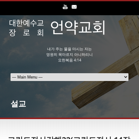
내가 주는 물을 마시는 자는
영원히 목마르지 아니하리니
요한복음 4:14
설교