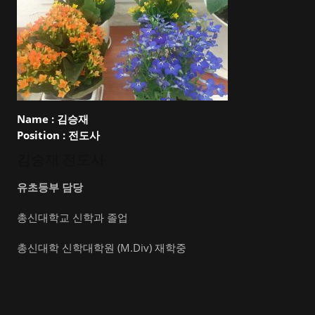
Name :
김승재
Position :
전도사
김승재 전도사
유초등부 담당
총신대학교 신학과 졸업
총신대학 신학대학원 (M.Div) 재학중