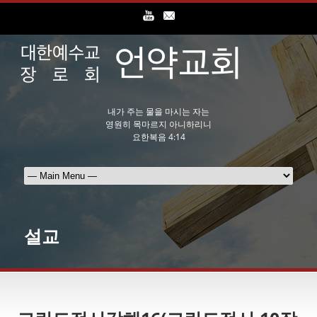
내가 주는 물을 마시는 자는
영원히 목마르지 아니하리니
요한복음 4:14
설교