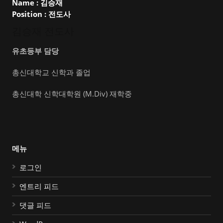
Name :
김승재
Position :
전도사
김승재 전도사
유초등부 담당
총신대학교 신학과 졸업
총신대학 신학대학원 (M.Div) 재학중
메뉴
로그인
엔트리 피드
댓글 피드