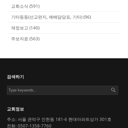
교회소식
(591)
기타등등(선교편지, 예배담당표, 기타)
(96)
재정보고
(140)
주보자료
(563)
검색하기
교회정보
주소: 서울 관악구 인헌동 181-6 현대아파트상가 301호
전화: 0507-1358-7760