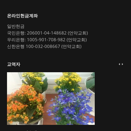
온라인헌금계좌
일반헌금
국민은행: 206001-04-148682 (언약교회)
우리은행: 1005-901-708-982 (언약교회)
신한은행 100-032-008667 (언약교회)
교역자