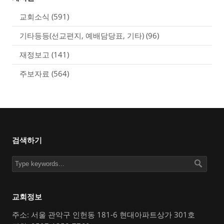
교회소식
(591)
기타등등(선교편지, 예배담당표, 기타)
(96)
재정보고
(141)
주보자료
(564)
검색하기
교회정보
주소: 서울 관악구 인헌동 181-6 현대아파트상가 301호