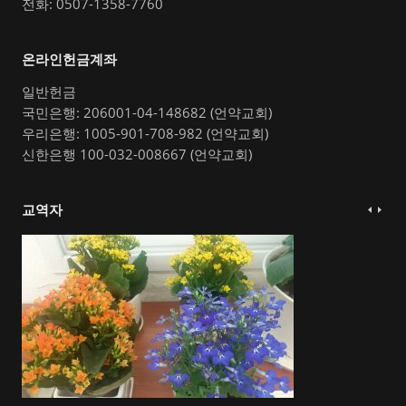
전화: 0507-1358-7760
온라인헌금계좌
일반헌금
국민은행: 206001-04-148682 (언약교회)
우리은행: 1005-901-708-982 (언약교회)
신한은행 100-032-008667 (언약교회)
교역자