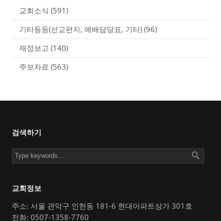
교회소식
(591)
기타등등(선교편지, 예배담당표, 기타)
(96)
재정보고
(140)
주보자료
(563)
검색하기
교회정보
주소: 서울 관악구 인헌동 181-6 현대아파트상가 301호
전화: 0507-1358-7760