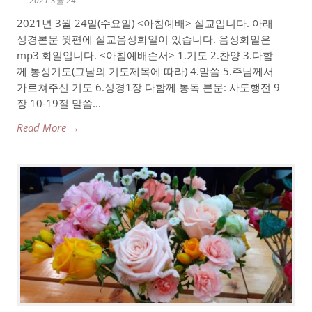
2021 3월 24
2021년 3월 24일(수요일) <아침예배> 설교입니다. 아래
성경본문 윗편에 설교음성화일이 있습니다. 음성화일은
mp3 화일입니다. <아침예배순서> 1.기도 2.찬양 3.다함
께 통성기도(그날의 기도제목에 따라) 4.말씀 5.주님께서
가르쳐주신 기도 6.성경1장 다함께 통독 본문: 사도행전 9
장 10-19절 말씀...
Read More →