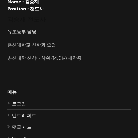
Name :
김승재
Position :
전도사
김승재 전도사
유초등부 담당
총신대학교 신학과 졸업
총신대학 신학대학원 (M.Div) 재학중
메뉴
로그인
엔트리 피드
댓글 피드