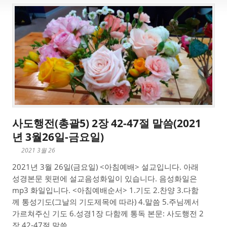
사도행전(총괄5) 2장 42-47절 말씀(2021
년 3월26일-금요일)
2021 3월 26
2021년 3월 26일(금요일) <아침예배> 설교입니다. 아래
성경본문 윗편에 설교음성화일이 있습니다. 음성화일은
mp3 화일입니다. <아침예배순서> 1.기도 2.찬양 3.다함
께 통성기도(그날의 기도제목에 따라) 4.말씀 5.주님께서
가르쳐주신 기도 6.성경1장 다함께 통독 본문: 사도행전 2
장 42-47절 말씀...