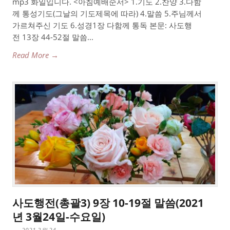
mp3 화일입니다. <아침예배순서> 1.기도 2.찬양 3.다함
께 통성기도(그날의 기도제목에 따라) 4.말씀 5.주님께서
가르쳐주신 기도 6.성경1장 다함께 통독 본문: 사도행
전 13장 44-52절 말씀...
Read More →
사도행전(총괄3) 9장 10-19절 말씀(2021
년 3월24일-수요일)