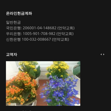
온라인헌금계좌
일반헌금
국민은행: 206001-04-148682 (언약교회)
우리은행: 1005-901-708-982 (언약교회)
신한은행 100-032-008667 (언약교회)
교역자