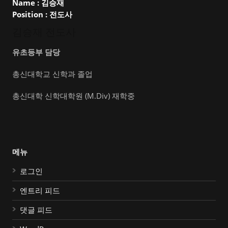
Name :
김승재
Position :
전도사
김승재 전도사
유초등부 담당
총신대학교 신학과 졸업
총신대학 신학대학원 (M.Div) 재학중
메뉴
로그인
엔트리 피드
댓글 피드