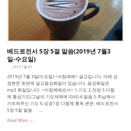
베드로전서 5장 5절 말씀(2019년 7월3
일-수요일)
2019 7월 03
2019년 7월 3일(수요일) <아침예배> 설교입니다. 아래 성
경본문 윗편에 설교음성화일이 있습니다. 음성화일은
mp3 화일입니다. <아침예배순서> 1.기도 2.찬양 3.다함
께 통성기도(그날의 기도제목에 따라) 4.말씀 5.주님께서
가르쳐주신 기도 6.성경1장 다함께 통독 본문: 베드로전서
5장 5절 말씀 ...
Read More →