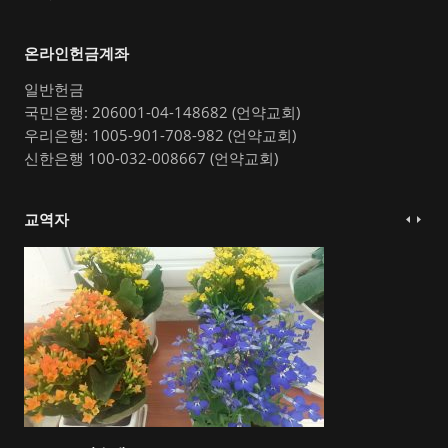
온라인헌금계좌
일반헌금
국민은행: 206001-04-148682 (언약교회)
우리은행: 1005-901-708-982 (언약교회)
신한은행 100-032-008667 (언약교회)
교역자