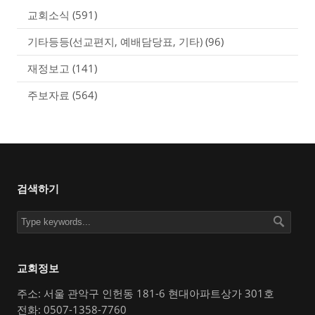
교회소식
(591)
기타등등(선교편지, 예배담당표, 기타)
(96)
재정보고
(141)
주보자료
(564)
검색하기
교회정보
주소: 서울 관악구 인헌동 181-6 현대아파트상가 301호
전화: 0507-1358-7760