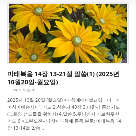
마태복음 14장 13-21절 말씀(1) (2025년
10월20일-월요일)
2025 10월 20
2025년 10월 20일 (월요일) <아침예배> 설교입니다. <
아침예배순서> 1.기도 2.찬송가 40장 3.다함께 통성기도
(교회와 성도들을 위해서) 4.말씀 5.주님께서 가르쳐주신
기도 6.<고린도전서 1장> 다함께 통독 본문: 마태복음 14
장 13-14절 말씀...