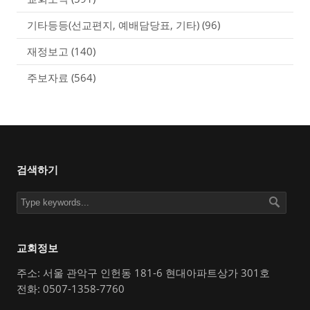
기타등등(선교편지, 예배담당표, 기타)
(96)
재정보고
(140)
주보자료
(564)
검색하기
교회정보
주소: 서울 관악구 인헌동 181-6 현대아파트상가 301호
전화: 0507-1358-7760