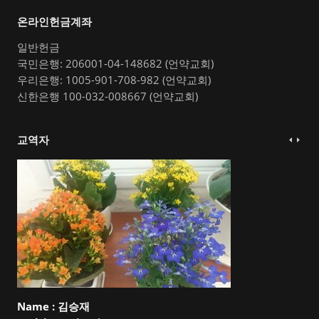
온라인헌금계좌
일반헌금
국민은행: 206001-04-148682 (언약교회)
우리은행: 1005-901-708-982 (언약교회)
신한은행 100-032-008667 (언약교회)
교역자
Name :
김승재